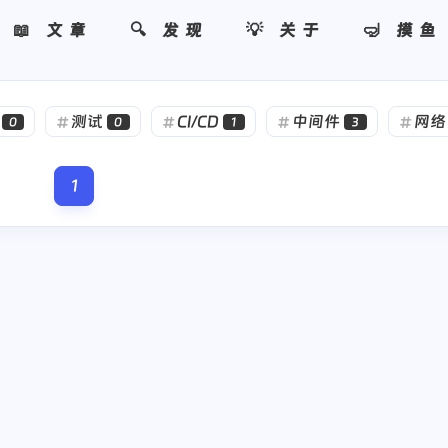
📖 文章
🔍 发现
💡 关于
🤿 摸鱼
测试
CI/CD
中间件
网络
0
0
1
3
开源
DevOps
云计算
思考
73
2
6
2
1
日记
数据库
架构
前端
8
5
4
4
标签
控
AI/人工智能
docekr
推荐
2
0
17
6
寻找感兴趣的领域
Linux
云原生
游戏
猫
14
75
1
0
运维
2
102
1
58
6
1
游戏
kubernetes
热门
CI/CD
5
102
0
4
1
持一
网络
运维
音乐
心情
后端
4
8
2
1
5
数据库
日常
摄影
前端
日记