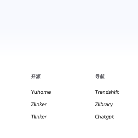
开源
导航
Yuhome
Trendshift
Zlinker
Zlibrary
Tlinker
Chatgpt