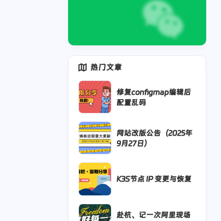
0
4
17
73
2
/人工智能
架构
docekr
开源
自动化
热门文章
修复configmap编辑后
配置乱码
十二月 2025
十一月 2025
网站改版公告（2025年
2
1
篇
篇
9月27日）
八月 2025
七月 2025
5
5
K3S节点 IP 变更与恢复
篇
篇
四月 2025
三月 2025
赴杭、记一次阿里现场
8
8