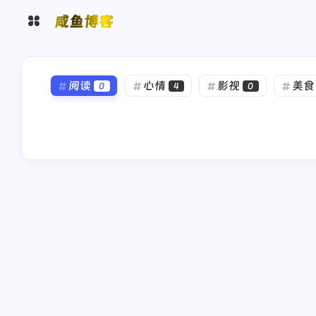
咸鱼博客
⭐️ 推荐
🗂️ 分类
阅读
心情
影视
美食
0
4
0
🏷️标签
📰 专栏
存储
边缘计算
大数据
2
2
0
📋留言板
🧑‍🤝‍🧑友人帐
旅行
摄影
音乐
随笔
2
2
0
互动
🏖️朋友圈
💬新评论
后端
安全
自动化
监
1
1
2
最近评论
🔔新订阅
热门
必看
kubernetes
6
5
58
日常
get
工作
开发
8
5
19
🙋‍♂️ 关于我
🎵 音乐台
免费算命
生辰八字算命
🖼️ 图片册
🧳好物集
文章不错支持一下，非常喜
文章不错非常喜欢，支
欢
下
🚗 开汽车
📺 看电视
2026
2026