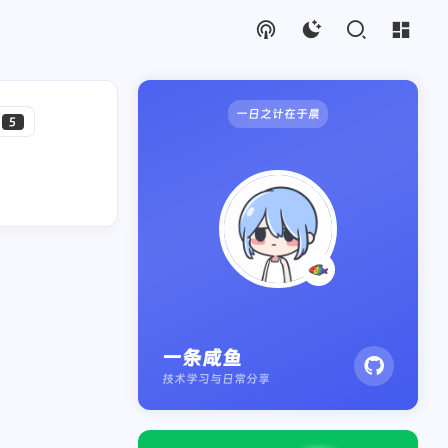
一日之计在于晨
5
工作和学习中的技术博文
日常生活
兴趣爱好
1
知识
方法
实用教程
2
0
0
1
0
边缘计算
猫
影视
安全
大数据
一条咸鱼
技术学习与日常分享
6
2
6
2
0
云计算
开发
推荐
思考
美食
2
2
8
2
2
存储
DevOps
随笔
监控
旅行