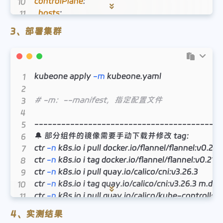
controlPlane
:
hosts
:
-
publicAddress
:
''
3、部署集群
privateAddress
:
'172.16.100.1'
sshUsername
:
 root

sshPrivateKeyFile
:
'/root/.ssh/id_rsa'
staticWorkers
:
kubeone apply 
-m
 kubeone.yaml

hosts
:
-
publicAddress
:
''
# -m：--manifest，指定配置文件
privateAddress
:
'172.16.100.2'
sshUsername
:
 root

------------------------------------------
sshPrivateKeyFile
:
'/root/.ssh/id_rsa'
🔔 部分组件的镜像需要手动下载并修改 tag：

# Provide the external address of your load balanc
ctr 
-n
 k8s.io i pull docker.io/flannel/flannel:v0.21.3

apiEndpoint
:
ctr 
-n
 k8s.io i tag docker.io/flannel/flannel:v0.21.
host
:
'172.16.100.1'
ctr 
-n
 k8s.io i pull quay.io/calico/cni:v3.26.3

port
:
6443
ctr 
-n
 k8s.io i tag quay.io/calico/cni:v3.26.3 m.dao
machineController
:
ctr 
-n
 k8s.io i pull quay.io/calico/kube-controllers:
deploy
:
false
ctr 
-n
 k8s.io i tag quay.io/calico/kube-controllers
4、实测结果
# 指定镜像仓库（kubeadm、calico、flannel）
ctr 
-n
 k8s.io i pull quay.io/calico/node:v3.26.3
