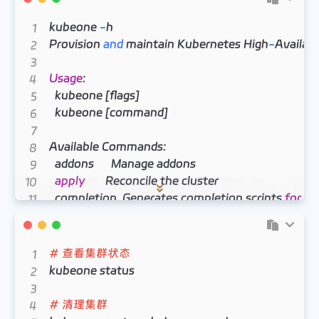
INFO[17
:
27
:
14 CST] Creating environment file...         
INFO[17
:
27
:
17 CST] Configuring proxy...                    
kubeone 
-
h

INFO[17
:
27
:
17 CST] Installing kubeadm...                   
Provision 
and
 maintain Kubernetes High
-
Availabi
INFO[17
:
27
:
INFO[17
:
27
:
Usage
:

INFO[17
:
28
:
06 CST] Uploading config files...             
  kubeone 
[
flags
]
INFO[17
:
28
:
  kubeone 
[
command
]
INFO[17
:
28
:
24 CST]      preflight...                             
INFO[17
:
28
:
27 CST] Pre-pull images                          
Available Commands:

INFO[17
:
28
:
  addons      Manage addons

INFO[17
:
28
:
35 CST] Ensuring Certificates...               
apply
       Reconcile the cluster

INFO[17
:
28
:
  completion  Generates completion scripts 
for
 ba
INFO[17
:
28
:
53 CST] Creating local backup...              
  config      Commands 
for
 working 
with
 the KubeO
INFO[17
:
28
:
  document    Generates documentation

INFO[17
:
28
:
  help        Help about 
any
 command

# 查看集群状态
INFO[17
:
28
:
  init        init new kubeone cluster configuration

kubeone status

INFO[17
:
28
:
53 CST] Running kubeadm...                    
  kubeconfig  Download the kubeconfig 
file
from
 
INFO[17
:
29
:
local
       Reconcile the 
local
 one
-
node
-
all
-
in
-
one
# 清理集群
INFO[17
:
29
:
04 CST] Waiting 20s for CSRs to approve..
  migrate     Commands 
for
 running different migra