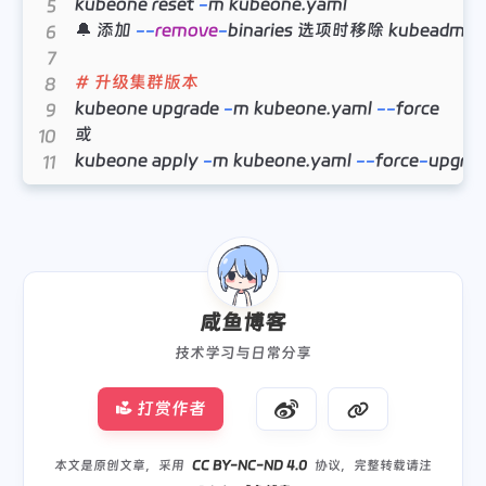
kubeone reset 
-
m kubeone
.
yaml

INFO[17
:
29
:
24 CST] Approve pending CSR 
"csr-nb
  proxy       Proxy 
to
 the kube
-
apiserver 
using
 SSH
🔔 添加 
--
remove
-
binaries 选项时移除 kubeadm、ku
INFO[17
:
29
:
24 CST] Approve pending CSR 
"csr-rt
  reset       Revert changes

INFO[17
:
29
:
status
Status
of
 the cluster

# 升级集群版本
INFO[17
:
29
:
  version     Display KubeOne version

kubeone upgrade 
-
m kubeone
.
yaml 
--
force

INFO[17
:
29
:
或

INFO[17
:
29
:
Flags:

kubeone apply 
-
m kubeone
.
yaml 
--
force
-
upgra
INFO[17
:
29
:
-
c
,
--credentials string              File to source c
INFO[17
:
29
:
-
d
,
--debug                           debug output with s
INFO[17
:
29
:
-
h
,
--help                            help for kubeone
INFO[17
:
30
:
07 CST] Creating local backup...              
-
l
,
--log-format string               format for loggin
INFO[17
:
30
:
-
m
,
--manifest string                 Path to the K
INFO[17
:
30
:
-
t
,
--tfjson terraform output -json   Source for te
咸鱼博客
INFO[17
:
30
:
-
v
,
--verbose                         verbose output
INFO[17
:
30
:
07 CST] CSI driver for 
技术学习与日常分享
"none"
INFO[17
:
30
:
07 CST] CSI driver for 
"none"
Use
"kubeone [command] --help"
for
 more info
INFO[17
:
30
:
打赏作者
INFO[17
:
30
:
12 CST] CSI driver for 
"none"
INFO[17
:
30
:
本文是原创文章，采用
CC BY-NC-ND 4.0
协议，完整转载请注
INFO[17
:
30
:
15 CST] CSI driver for 
"none"