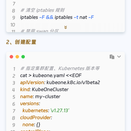
# 清空 iptables 规则
iptables 
-F
&&
 iptables 
-t
 nat 
-F
# 禁用 swap 分区
swapoff 
-a
2、创建配置
sed
-i
'/swap / s/^\(.*\)$/#\1/g'
 /etc/fstab

# 配置主机间 SSH 免密（详细过程略）
# 指定集群配置、Kubernetes 版本等
# 安装 docker 或 containerd（详细过程略）
cat 
>
apiVersion
:
kind
:
name
:
 my
-
versions
:
kubernetes
:
'v1.27.13'
cloudProvider
:
none
:
{
}