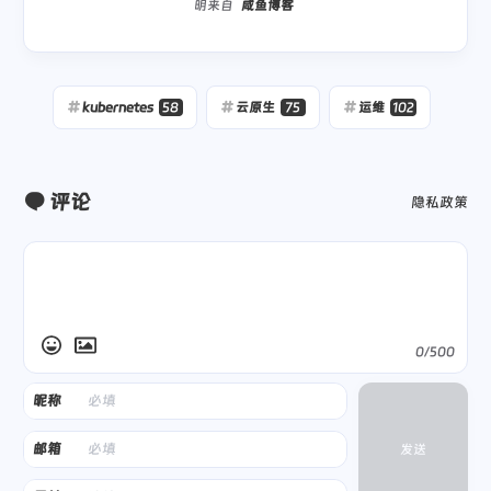
明来自
咸鱼博客
INFO[17
:
30
:
INFO[17
:
30
:
20 CST] CSI driver for 
"none"
INFO[17
:
30
:
20 CST] Applying addon nodelocaldns.
kubernetes
58
云原生
75
运维
102
评论
隐私政策
0/500
昵称
邮箱
发送