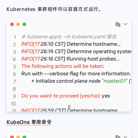
registryConfiguration
:
ctr 
-n
 k8s.io i tag quay.io/calico/node:v3.26.3 m.d
Kubernetes 集群组件均以容器方式运行。
overwriteRegistry
:
'm.daocloud.io/registry.k8s.io
insecureRegistry
:
false
EOF
# 配置 kubeconfig 文件
## kubeone 会自动生成名为 my-cluster-kubeconfi
微信
支付宝
# kubeone apply -m kubeone.yaml 输出
cp
 my-cluster-kubeconfig .kube/config

INFO[17
:
26
:
INFO[17
:
26
:
INFO[17
:
26
:
# 去除污点
The following actions will be taken
:
kubectl taint 
node
--all
 node-role.kubernetes.io/
Run with --verbose flag for more information.

        + initialize control plane node 
"master01"
(
172
Do you want to proceed (yes/no)
:
 yes

INFO[17
:
26
:
INFO[17
:
26
:
KubeOne 常用命令
INFO[17
:
26
:
INFO[17
:
27
: