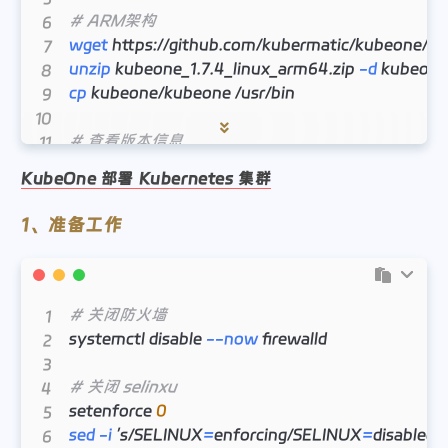
# ARM架构
wget
unzip
 kubeone_1.7.4_linux_arm64.zip 
-d
cp
 kubeone/kubeone /usr/bin

# 查看版本信息
kubeone version
KubeOne 部署 Kubernetes 集群
1、准备工作
# 关闭防火墙
systemctl disable 
--now
 firewalld

# 关闭 selinxu
setenforce 
0
sed
-i
 ’s/SELINUX
=
enforcing/SELINUX
=
disabled/g