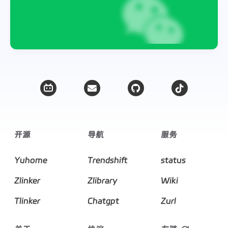
开源
导航
服务
Yuhome
Trendshift
status
Zlinker
Zlibrary
Wiki
Tlinker
Chatgpt
Zurl